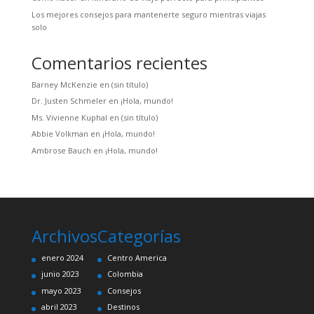
Los mejores consejos para mantenerte seguro mientras viajas
solo
Comentarios recientes
Barney McKenzie
en
(sin título)
Dr. Justen Schmeler
en
¡Hola, mundo!
Ms. Vivienne Kuphal
en
(sin título)
Abbie Volkman
en
¡Hola, mundo!
Ambrose Bauch
en
¡Hola, mundo!
Archivos
Categorías
enero 2024
Centro America
junio 2023
Colombia
mayo 2023
Consejos
abril 2023
Destinos