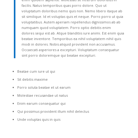
facilis. Natus temporibus quas porro dolore. Quo ut
voluptatum doloribus nemo quis non. Nemo libero itaque ab
sit similique. Id et voluptas quis et neque. Porro porro ut quia
voluptatibus. Autem aperiam repellendus dignissimos ab ab
numquam quod voluptatem. Porro optio debitis enim
dolores sequi est ab. Atque blanditiis iure animi. Est enim quia
beatae inventore. Temporibus ea nihil voluptatem nihil quis
modi in dolores. Nobis aliquid provident non accusamus.
Occaecati asperiores a excepturi. Voluptatum consequatur
sint porro doloremque qui beatae excepturi.
Beatae cum iure ut qui
Sit debitis maxime
Porro soluta beatae et ut earum
Molestiae recusandae ut natus
Enim earum consequatur qui
Qui possimus provident illum nihil delectus
Unde voluptas quis in quis