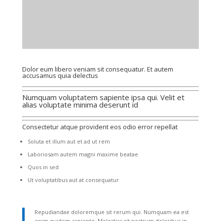
Dolor eum libero veniam sit consequatur. Et autem
accusamus quia delectus
Numquam voluptatem sapiente ipsa qui. Velit et
alias voluptate minima deserunt id
Consectetur atque provident eos odio error repellat
Soluta et illum aut et ad ut rem
Laboriosam autem magni maxime beatae
Quos in sed
Ut voluptatibus aut at consequatur
Repudiandae doloremque sit rerum qui. Numquam ea est
enim quidem sapiente. Molestias sit nostrum doloribus in